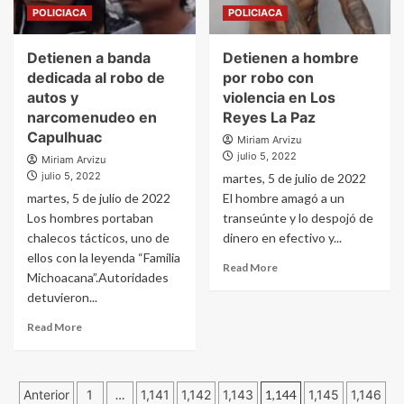
POLICIACA
POLICIACA
Detienen a banda
Detienen a hombre
dedicada al robo de
por robo con
autos y
violencia en Los
narcomenudeo en
Reyes La Paz
Capulhuac
Miriam Arvizu
julio 5, 2022
Miriam Arvizu
julio 5, 2022
martes, 5 de julio de 2022
martes, 5 de julio de 2022
El hombre amagó a un
Los hombres portaban
transeúnte y lo despojó de
chalecos tácticos, uno de
dinero en efectivo y...
ellos con la leyenda “Familia
Read More
Michoacana”.Autoridades
detuvieron...
Read More
Paginación
Anterior
1
…
1,141
1,142
1,143
1,144
1,145
1,146