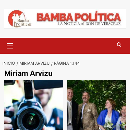
Saltar
al
contenido
Menú
principal
INICIO
MIRIAM ARVIZU
PÁGINA 1,144
Miriam Arvizu