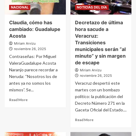
NACIONAL
NOTICIAS DEL DÍA
Claudia, cómo has
Decretazo de última
cambiado: Guadalupe
hora sacude a
Acosta
Veracruz:
Transiciones
Miriam Arvizu
municipales serán “al
noviembre 26, 2025
minuto” y sin margen
Contraseñas: Por Miguel
de escape
ValeraGuadalupe Acosta
Naranjo parece recordar a
Miriam Arvizu
noviembre 26, 2025
Neruda: “Nosotros los de
antes ya no somos los
Veracruz despertó este
mismos”. Se...
martes con un bombazo
político: la publicación del
Read More
Decreto Número 271 en la
Gaceta Oficial del Estado....
Read More