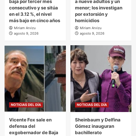
baja por tercer mes
a nueve adultos y un
consecutivo y se sitúa
menor; los investigan
en el 3.12 %, el nivel
por extorsión y
más bajo en cinco años
homicidios
Miriam Arvizu
Miriam Arvizu
agosto 9, 2026
agosto 9, 2026
NOTICIAS DEL DÍA
NOTICIAS DEL DÍA
Vicente Fox sale en
Sheinbaum y Delfina
defensa del
Gómez inauguran
exgobernador de Baja
bachillerato