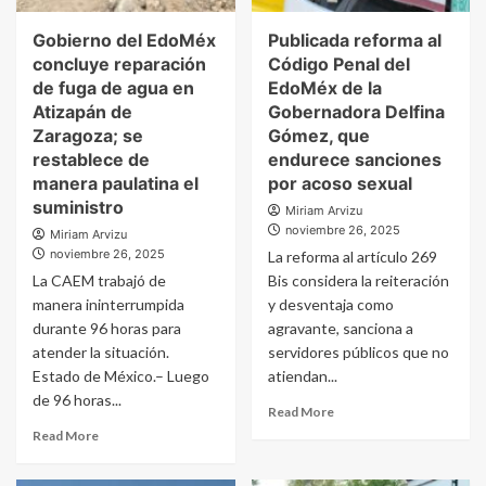
Gobierno del EdoMéx
Publicada reforma al
concluye reparación
Código Penal del
de fuga de agua en
EdoMéx de la
Atizapán de
Gobernadora Delfina
Zaragoza; se
Gómez, que
restablece de
endurece sanciones
manera paulatina el
por acoso sexual
suministro
Miriam Arvizu
noviembre 26, 2025
Miriam Arvizu
noviembre 26, 2025
La reforma al artículo 269
La CAEM trabajó de
Bis considera la reiteración
manera ininterrumpida
y desventaja como
durante 96 horas para
agravante, sanciona a
atender la situación.
servidores públicos que no
Estado de México.– Luego
atiendan...
de 96 horas...
Read More
Read More