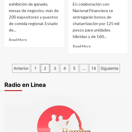
exhibición de ganado,
En colaboración con
mesas de negocios, más de
Nacional Financiera se
200 expositores y puestos
entregarán bonos de
de comida regional. Estado
chatarrización por 125 mil
de...
pesos para unidades
híbridas y de 160...
Read More
Read More
Paginación
Anterior
1
2
3
4
5
…
14
Siguiente
de
Radio en Linea
entradas