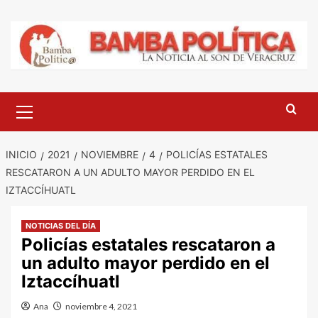
Saltar
al
contenido
Menú
principal
INICIO
2021
NOVIEMBRE
4
POLICÍAS ESTATALES
RESCATARON A UN ADULTO MAYOR PERDIDO EN EL
IZTACCÍHUATL
NOTICIAS DEL DÍA
Policías estatales rescataron a
un adulto mayor perdido en el
Iztaccíhuatl
Ana
noviembre 4, 2021