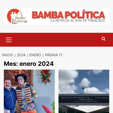
Saltar
al
contenido
Menú
principal
INICIO
2024
ENERO
PÁGINA 17
Mes:
enero 2024