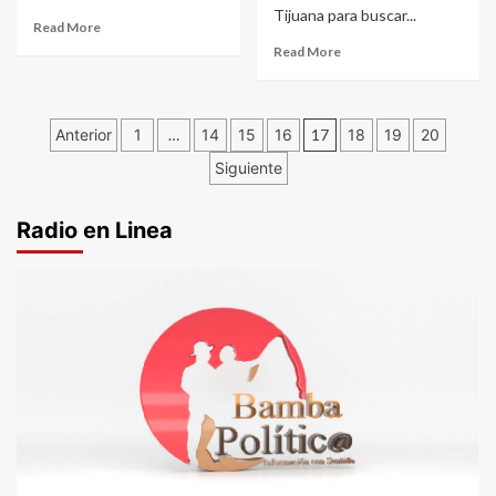
Tijuana para buscar...
Read More
Read More
Paginación
Anterior
1
…
14
15
16
17
18
19
20
de
Siguiente
entradas
Radio en Linea