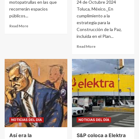
motopatrullas en las que
24 de Octubre 2024
recorrerán espacios
Toluca, México._En
públicos...
cumplimiento a la
estrategia para la
Read More
Construcción de la Paz,
incluida en el Plan...
Read More
NOTICIAS DEL DÍA
NOTICIAS DEL DÍA
Así era la
S&P coloca a Elektra