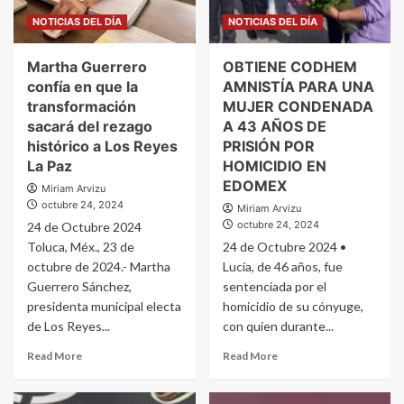
NOTICIAS DEL DÍA
NOTICIAS DEL DÍA
Martha Guerrero
OBTIENE CODHEM
confía en que la
AMNISTÍA PARA UNA
transformación
MUJER CONDENADA
sacará del rezago
A 43 AÑOS DE
histórico a Los Reyes
PRISIÓN POR
La Paz
HOMICIDIO EN
EDOMEX
Miriam Arvizu
octubre 24, 2024
Miriam Arvizu
octubre 24, 2024
24 de Octubre 2024
Toluca, Méx., 23 de
24 de Octubre 2024 •
octubre de 2024.- Martha
Lucía, de 46 años, fue
Guerrero Sánchez,
sentenciada por el
presidenta municipal electa
homicidio de su cónyuge,
de Los Reyes...
con quien durante...
Read More
Read More