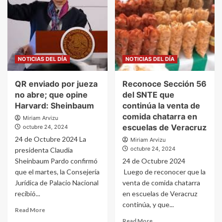
NOTICIAS DEL DÍA
NOTICIAS DEL DÍA
QR enviado por jueza
Reconoce Sección 56
no abre; que opine
del SNTE que
Harvard: Sheinbaum
continúa la venta de
comida chatarra en
Miriam Arvizu
escuelas de Veracruz
octubre 24, 2024
24 de Octubre 2024 La
Miriam Arvizu
octubre 24, 2024
presidenta Claudia
Sheinbaum Pardo confirmó
24 de Octubre 2024
que el martes, la Consejería
Luego de reconocer que la
Jurídica de Palacio Nacional
venta de comida chatarra
recibió...
en escuelas de Veracruz
continúa, y que...
Read More
Read More