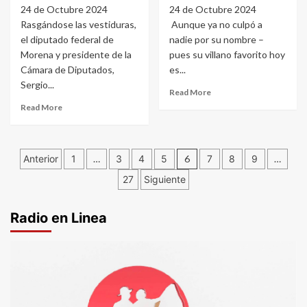
24 de Octubre 2024
24 de Octubre 2024
Rasgándose las vestiduras,
Aunque ya no culpó a
el diputado federal de
nadie por su nombre –
Morena y presidente de la
pues su villano favorito hoy
Cámara de Diputados,
es...
Sergio...
Read More
Read More
Paginación
Anterior
1
…
3
4
5
6
7
8
9
…
de
27
Siguiente
entradas
Radio en Linea