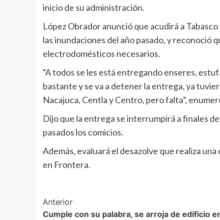
inicio de su administración.
López Obrador anunció que acudirá a Tabasco p
las inundaciones del año pasado, y reconoció qu
electrodomésticos necesarios.
“A todos se les está entregando enseres, estufa
bastante y se va a detener la entrega, ya tuv
Nacajuca, Centla y Centro, pero falta”, enumeró 
Dijo que la entrega se interrumpirá a finales de
pasados los comicios.
Además, evaluará el desazolve que realiza una
en Frontera.
Post
Anterior
Cumple con su palabra, se arroja de edificio e
Navigation