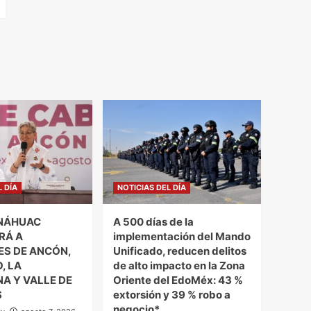
L DÍA
NOTICIAS DEL DÍA
NÁHUAC
A 500 días de la
RÁ A
implementación del Mando
ES DE ANCÓN,
Unificado, reducen delitos
, LA
de alto impacto en la Zona
A Y VALLE DE
Oriente del EdoMéx: 43 %
S
extorsión y 39 % robo a
negocio*