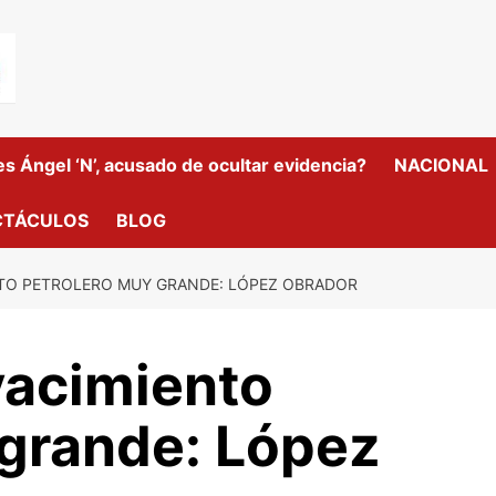
 Ángel ‘N’, acusado de ocultar evidencia?
NACIONAL
CTÁCULOS
BLOG
TO PETROLERO MUY GRANDE: LÓPEZ OBRADOR
acimiento
 grande: López