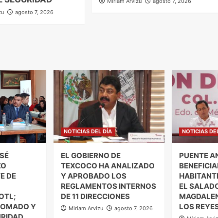
Miriam Arvizu
agosto 7, 2026
zu
agosto 7, 2026
NOTICIAS DEL DÍA
NOTICIAS DE
SÉ
EL GOBIERNO DE
PUENTE A
ZO
TEXCOCO HA ANALIZADO
BENEFICIA
E DE
Y APROBADO LOS
HABITANT
REGLAMENTOS INTERNOS
EL SALADO
OTL;
DE 11 DIRECCIONES
MAGDALEN
LOMADO Y
LOS REYE
Miriam Arvizu
agosto 7, 2026
URIDAD