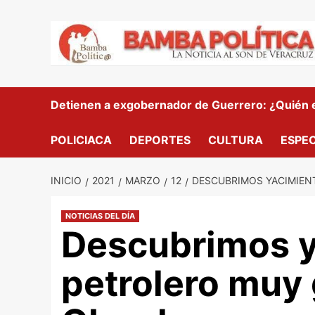
Saltar
al
contenido
Detienen a exgobernador de Guerrero: ¿Quién es
POLICIACA
DEPORTES
CULTURA
ESPE
INICIO
2021
MARZO
12
DESCUBRIMOS YACIMIEN
NOTICIAS DEL DÍA
Descubrimos y
petrolero muy