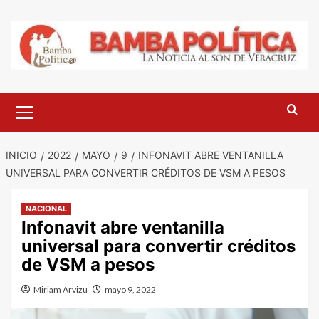
Saltar
al
contenido
Menú
principal
INICIO
2022
MAYO
9
INFONAVIT ABRE VENTANILLA
UNIVERSAL PARA CONVERTIR CRÉDITOS DE VSM A PESOS
NACIONAL
Infonavit abre ventanilla
universal para convertir créditos
de VSM a pesos
Miriam Arvizu
mayo 9, 2022