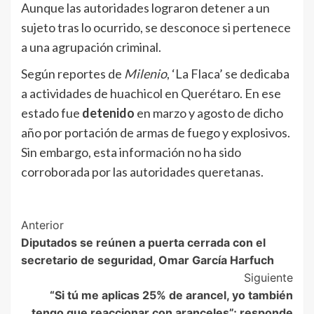
Aunque las autoridades lograron detener a un
sujeto tras lo ocurrido, se desconoce si pertenece
a una agrupación criminal.
Según reportes de
Milenio
, ‘La Flaca’ se dedicaba
a actividades de huachicol en Querétaro. En ese
estado fue
detenido
en marzo y agosto de dicho
año por portación de armas de fuego y explosivos.
Sin embargo, esta información no ha sido
corroborada por las autoridades queretanas.
Post
Anterior
Diputados se reúnen a puerta cerrada con el
Navigation
secretario de seguridad, Omar García Harfuch
Siguiente
“Si tú me aplicas 25% de arancel, yo también
tengo que reaccionar con aranceles”; responde