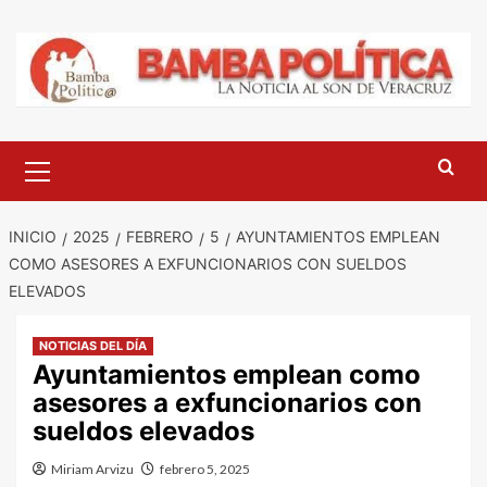
Saltar
al
contenido
Menú
principal
INICIO
2025
FEBRERO
5
AYUNTAMIENTOS EMPLEAN
COMO ASESORES A EXFUNCIONARIOS CON SUELDOS
ELEVADOS
NOTICIAS DEL DÍA
Ayuntamientos emplean como
asesores a exfuncionarios con
sueldos elevados
Miriam Arvizu
febrero 5, 2025