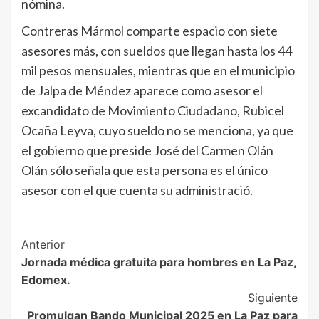
nómina.
Contreras Mármol comparte espacio con siete
asesores más, con sueldos que llegan hasta los 44
mil pesos mensuales, mientras que en el municipio
de Jalpa de Méndez aparece como asesor el
excandidato de Movimiento Ciudadano, Rubicel
Ocaña Leyva, cuyo sueldo no se menciona, ya que
el gobierno que preside José del Carmen Olán
Olán sólo señala que esta persona es el único
asesor con el que cuenta su administració.
Post
Anterior
Jornada médica gratuita para hombres en La Paz,
Navigation
Edomex.
Siguiente
Promulgan Bando Municipal 2025 en La Paz para