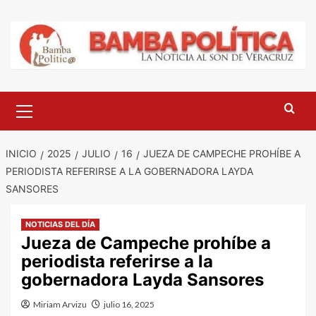
Saltar
al
contenido
Menú
principal
INICIO
2025
JULIO
16
JUEZA DE CAMPECHE PROHÍBE A
PERIODISTA REFERIRSE A LA GOBERNADORA LAYDA
SANSORES
NOTICIAS DEL DÍA
Jueza de Campeche prohíbe a
periodista referirse a la
gobernadora Layda Sansores
Miriam Arvizu
julio 16, 2025