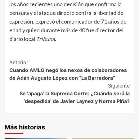
los años recientes una decisión que confirma la
censura y el ataque directo contra la libertad de
expresión, expresó el comunicador de 71 años de
edad y quien durante más de 40 fue director del
diario local
Tribuna
.
Post
Anterior
Cuando AMLO negó los nexos de colaboradores
Navigation
de Adán Augusto López con “La Barredora”
Siguiente
Se ‘apaga’ la Suprema Corte: ¿Cuándo será la
‘despedida’ de Javier Laynez y Norma Piña?
Más historias