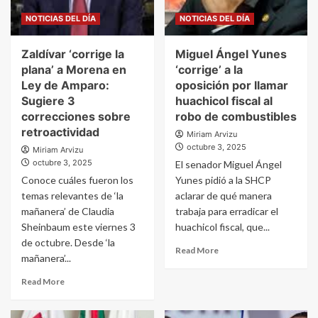
NOTICIAS DEL DÍA
NOTICIAS DEL DÍA
Zaldívar ‘corrige la
Miguel Ángel Yunes
plana’ a Morena en
‘corrige’ a la
Ley de Amparo:
oposición por llamar
Sugiere 3
huachicol fiscal al
correcciones sobre
robo de combustibles
retroactividad
Miriam Arvizu
octubre 3, 2025
Miriam Arvizu
octubre 3, 2025
El senador Miguel Ángel
Conoce cuáles fueron los
Yunes pidió a la SHCP
temas relevantes de ‘la
aclarar de qué manera
mañanera’ de Claudia
trabaja para erradicar el
Sheinbaum este viernes 3
huachicol fiscal, que...
de octubre. Desde ‘la
Read More
mañanera’...
Read More