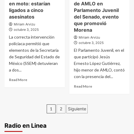
en moto: estarían
de AMLO en
ligados a cinco
Parlamento Juvenil
asesinatos
del Senado, evento
que promovió
Miriam Arvizu
Morena
octubre 3, 2025
La correcta intervención
Miriam Arvizu
octubre 3, 2025
policiaca permitió que
elementos de la Secretaría
El Parlamento Juvenil, en el
de Seguridad del Estado de
que participó Jesús
México (SSEM) detuvieran
Ernesto López Gutiérrez,
a dos...
hijo menor de AMLO, contó
con la presencia del...
Read More
Read More
Paginación
1
2
Siguiente
de
Radio en Linea
entradas