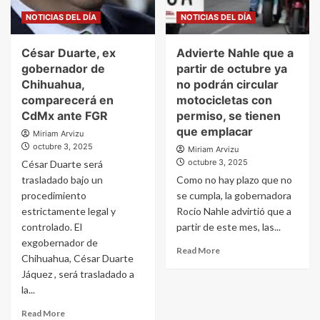
NOTICIAS DEL DÍA
NOTICIAS DEL DÍA
César Duarte, ex
Advierte Nahle que a
gobernador de
partir de octubre ya
Chihuahua,
no podrán circular
comparecerá en
motocicletas con
CdMx ante FGR
permiso, se tienen
que emplacar
Miriam Arvizu
octubre 3, 2025
Miriam Arvizu
octubre 3, 2025
César Duarte será
trasladado bajo un
Como no hay plazo que no
procedimiento
se cumpla, la gobernadora
estrictamente legal y
Rocío Nahle advirtió que a
controlado. El
partir de este mes, las...
exgobernador de
Read More
Chihuahua, César Duarte
Jáquez , será trasladado a
la...
Read More