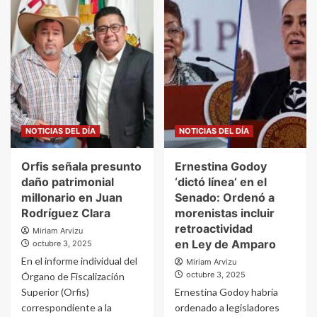
NOTICIAS DEL DÍA
NOTICIAS DEL DÍA
Orfis señala presunto
Ernestina Godoy
daño patrimonial
‘dictó línea’ en el
millonario en Juan
Senado: Ordenó a
Rodríguez Clara
morenistas incluir
retroactividad
Miriam Arvizu
en Ley de Amparo
octubre 3, 2025
En el informe individual del
Miriam Arvizu
octubre 3, 2025
Órgano de Fiscalización
Superior (Orfis)
Ernestina Godoy habría
correspondiente a la
ordenado a legisladores