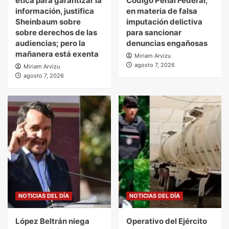
ética para garantizar la
Código Penal Federal,
información, justifica
en materia de falsa
Sheinbaum sobre
imputación delictiva
sobre derechos de las
para sancionar
audiencias; pero la
denuncias engañosas
mañanera está exenta
Miriam Arvizu
agosto 7, 2026
Miriam Arvizu
agosto 7, 2026
NOTICIAS DEL DÍA
NOTICIAS DEL DÍA
López Beltrán niega
Operativo del Ejército