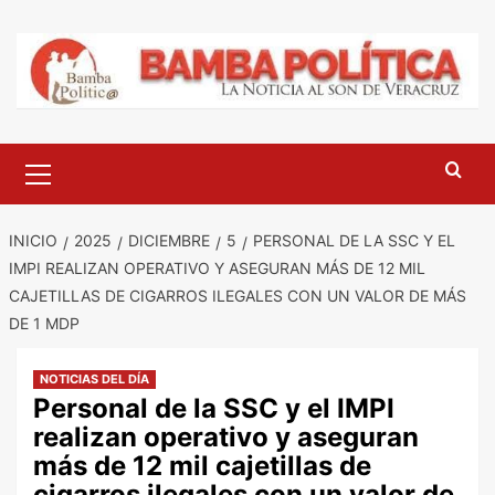
Saltar
al
contenido
Menú
principal
INICIO
2025
DICIEMBRE
5
PERSONAL DE LA SSC Y EL
IMPI REALIZAN OPERATIVO Y ASEGURAN MÁS DE 12 MIL
CAJETILLAS DE CIGARROS ILEGALES CON UN VALOR DE MÁS
DE 1 MDP
NOTICIAS DEL DÍA
Personal de la SSC y el IMPI
realizan operativo y aseguran
más de 12 mil cajetillas de
cigarros ilegales con un valor de