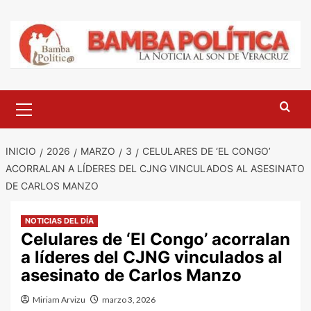
Saltar
al
contenido
Menú
principal
INICIO
2026
MARZO
3
CELULARES DE ‘EL CONGO’
ACORRALAN A LÍDERES DEL CJNG VINCULADOS AL ASESINATO
DE CARLOS MANZO
NOTICIAS DEL DÍA
Celulares de ‘El Congo’ acorralan
a líderes del CJNG vinculados al
asesinato de Carlos Manzo
Miriam Arvizu
marzo 3, 2026