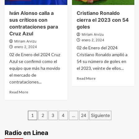
Iván Alonso calla a
Cristiano Ronaldo
sus críticos con
cierra el 2023 con 54
contrataciones para
goles
Cruz Azul
Miriam Arvizu
enero 2, 2024
Miriam Arvizu
enero 2, 2024
02 de Enero del 2024
02 de Enero del 2024 Cruz
Cristiano Ronaldo amplió a
Azul se confirmó como el
54 su número de goles en
equipo que más ha movido
el 2023, veinte de ellos...
el mercado de
Read More
contrataciones...
Read More
Paginación
1
2
3
4
…
24
Siguiente
de
Radio en Linea
entradas