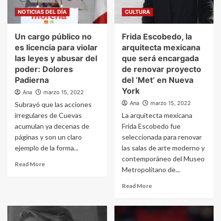
NOTICIAS DEL DÍA
CULTURA
Un cargo público no
Frida Escobedo, la
es licencia para violar
arquitecta mexicana
las leyes y abusar del
que será encargada
poder: Dolores
de renovar proyecto
Padierna
del ‘Met’ en Nueva
York
Ana
marzo 15, 2022
Ana
marzo 15, 2022
Subrayó que las acciones
irregulares de Cuevas
La arquitecta mexicana
acumulan ya decenas de
Frida Escobedo fue
páginas y son un claro
seleccionada para renovar
ejemplo de la forma...
las salas de arte moderno y
contemporáneo del Museo
Read More
Metropolitano de...
Read More