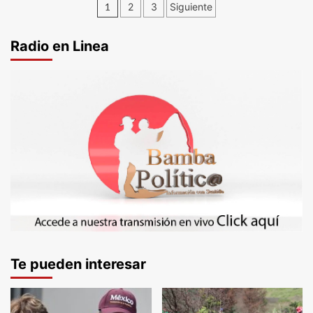
Paginación
1
2
3
Siguiente
de
Radio en Linea
entradas
Te pueden interesar