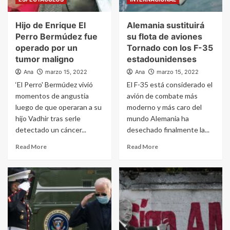
Hijo de Enrique El
Alemania sustituirá
Perro Bermúdez fue
su flota de aviones
operado por un
Tornado con los F-35
tumor maligno
estadounidenses
Ana
marzo 15, 2022
Ana
marzo 15, 2022
‘El Perro' Bermúdez vivió
El F-35 está considerado el
momentos de angustia
avión de combate más
luego de que operaran a su
moderno y más caro del
hijo Vadhir tras serle
mundo Alemania ha
detectado un cáncer...
desechado finalmente la...
Read More
Read More