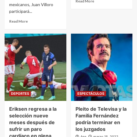
Read More
mexicanos, Juan Villoro
participará...
Read More
DEPORTES
ESPECTÁCULOS
Eriksen regresa a la
Pleito de Televisa y la
selección nueve
Familia Fernández
meses después de
podría terminar en
sufrir un paro
los juzgados
cardíaco en plena
Ana
marzo 15, 2022