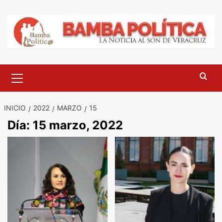
Saltar
al
contenido
Menú
principal
INICIO
2022
MARZO
15
Día:
15 marzo, 2022