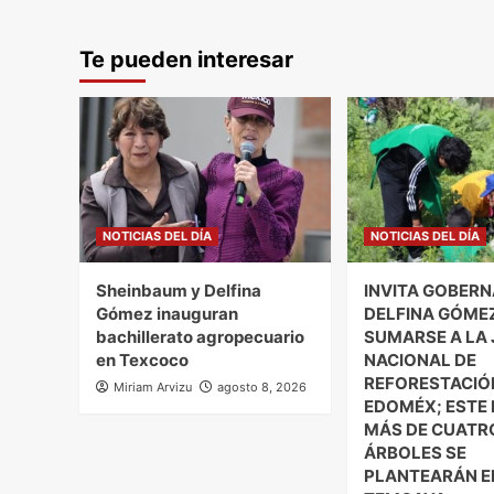
Te pueden interesar
NOTICIAS DEL DÍA
NOTICIAS DEL DÍA
Sheinbaum y Delfina
INVITA GOBER
Gómez inauguran
DELFINA GÓME
bachillerato agropecuario
SUMARSE A LA
en Texcoco
NACIONAL DE
REFORESTACIÓ
Miriam Arvizu
agosto 8, 2026
EDOMÉX; ESTE
MÁS DE CUATR
ÁRBOLES SE
PLANTEARÁN E