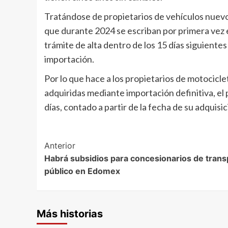
Tratándose de propietarios de vehículos nuevo
que durante 2024 se escriban por primera vez e
trámite de alta dentro de los 15 días siguientes
importación.
Por lo que hace a los propietarios de motocicl
adquiridas mediante importación definitiva, el p
días, contado a partir de la fecha de su adquisi
Post
Anterior
Habrá subsidios para concesionarios de trans
Navigation
público en Edomex
Más historias