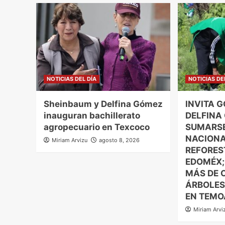
NOTICIAS DEL DÍA
NOTICIAS DE
Sheinbaum y Delfina Gómez
INVITA 
inauguran bachillerato
DELFINA
agropecuario en Texcoco
SUMARSE
NACIONA
Miriam Arvizu
agosto 8, 2026
REFORES
EDOMÉX;
MÁS DE 
ÁRBOLES
EN TEMO
Miriam Arvi