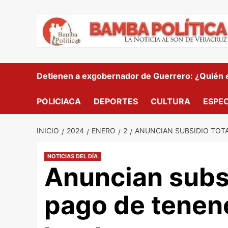
Saltar
al
contenido
Detienen a exgobernador de Guerrero: ¿Quién es
POLICIACA
DEPORTES
CULTURA
ESPE
INICIO
2024
ENERO
2
ANUNCIAN SUBSIDIO TOTA
NOTICIAS DEL DÍA
Anuncian subsi
pago de tenen