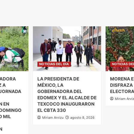
NOTICIAS DEL DÍA
NOTICIAS DE
NADORA
LA PRESIDENTA DE
MORENA E
Z A
MÉXICO, LA
DISFRAZA
 JORNADA
GOBERNADORA DEL
ELECTORA
EDOMEX Y EL ALCALDE DE
Miriam Arvi
N EN
TEXCOCO INAUGURARON
 DOMINGO
EL CBTA 330
O MIL
Miriam Arvizu
agosto 8, 2026
N