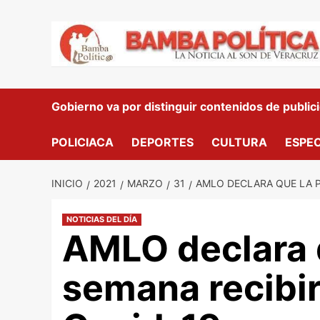
Saltar
al
contenido
Gobierno va por distinguir contenidos de public
POLICIACA
DEPORTES
CULTURA
ESPE
INICIO
2021
MARZO
31
AMLO DECLARA QUE LA 
NOTICIAS DEL DÍA
AMLO declara 
semana recibi