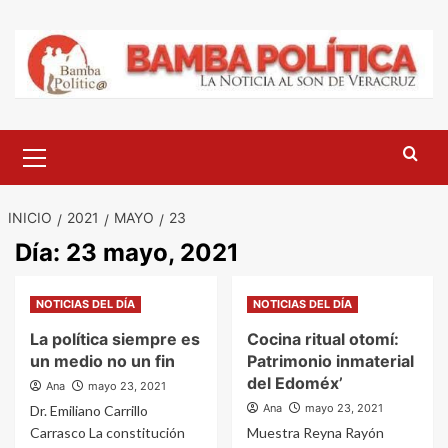
Saltar
al
contenido
Menú
principal
INICIO
2021
MAYO
23
Día:
23 mayo, 2021
NOTICIAS DEL DÍA
NOTICIAS DEL DÍA
La política siempre es
Cocina ritual otomí:
un medio no un fin
Patrimonio inmaterial
del Edoméx’
Ana
mayo 23, 2021
Ana
mayo 23, 2021
Dr. Emiliano Carrillo
Carrasco La constitución
Muestra Reyna Rayón