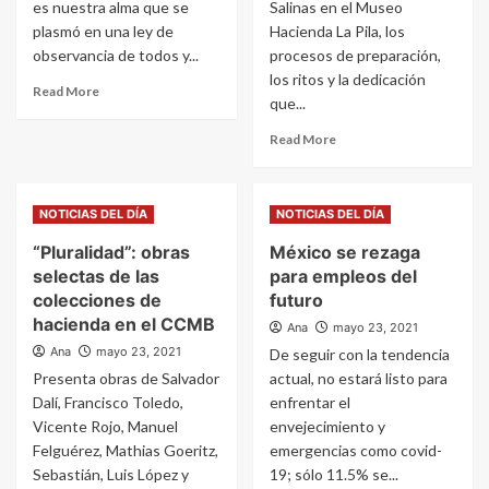
es nuestra alma que se
Salinas en el Museo
plasmó en una ley de
Hacienda La Pila, los
observancia de todos y...
procesos de preparación,
los ritos y la dedicación
Read More
que...
Read More
NOTICIAS DEL DÍA
NOTICIAS DEL DÍA
“Pluralidad”: obras
México se rezaga
selectas de las
para empleos del
colecciones de
futuro
hacienda en el CCMB
Ana
mayo 23, 2021
Ana
mayo 23, 2021
De seguir con la tendencia
Presenta obras de Salvador
actual, no estará listo para
Dalí, Francisco Toledo,
enfrentar el
Vicente Rojo, Manuel
envejecimiento y
Felguérez, Mathias Goeritz,
emergencias como covid-
Sebastián, Luis López y
19; sólo 11.5% se...