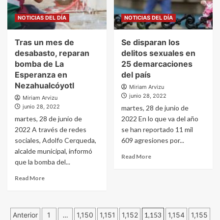
NOTICIAS DEL DÍA
NOTICIAS DEL DÍA
Tras un mes de
Se disparan los
desabasto, reparan
delitos sexuales en
bomba de La
25 demarcaciones
Esperanza en
del país
Nezahualcóyotl
Miriam Arvizu
junio 28, 2022
Miriam Arvizu
junio 28, 2022
martes, 28 de junio de
martes, 28 de junio de
2022 En lo que va del año
2022 A través de redes
se han reportado 11 mil
sociales, Adolfo Cerqueda,
609 agresiones por...
alcalde municipal, informó
Read More
que la bomba del...
Read More
Paginación
Anterior
1
…
1,150
1,151
1,152
1,153
1,154
1,155