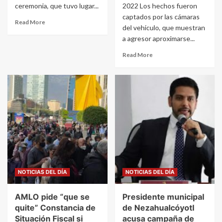
ceremonia, que tuvo lugar...
2022 Los hechos fueron
captados por las cámaras
Read More
del vehículo, que muestran
a agresor aproximarse...
Read More
NOTICIAS DEL DÍA
NOTICIAS DEL DÍA
AMLO pide “que se
Presidente municipal
quite” Constancia de
de Nezahualcóyotl
Situación Fiscal si
acusa campaña de