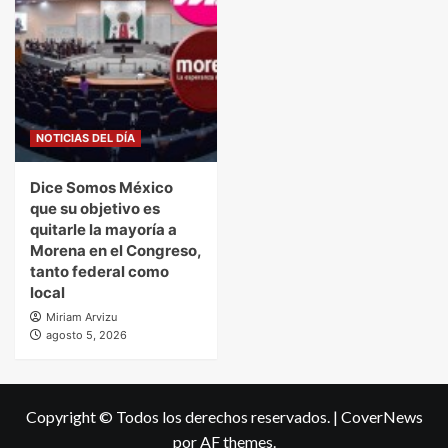
NOTICIAS DEL DÍA
Dice Somos México
que su objetivo es
quitarle la mayoría a
Morena en el Congreso,
tanto federal como
local
Miriam Arvizu
agosto 5, 2026
Copyright © Todos los derechos reservados.
|
CoverNews
por AF themes.