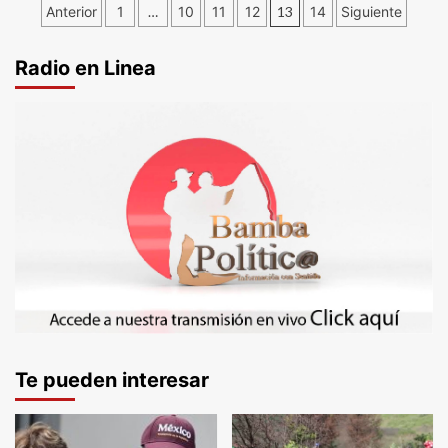
Paginación
Anterior
1
…
10
11
12
13
14
Siguiente
de
Radio en Linea
entradas
Te pueden interesar